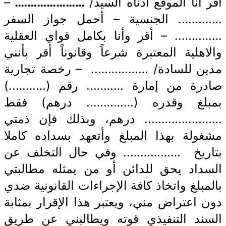
أقر أنا الموقع أدناه السيد/
………………….
–
…………. الجنسية – أحمل جواز السفر
………….. – أقر وأنا بكامل قواي العقلية
والاهلية المعتبرة شرعاً وقانوناً أقر بأنني
مدين للسادة/ ……………..
– رخصة تجارية
صادرة من إمارة ……….. رقم (………..)
بمبلغ وقدره (………….. درهم) فقط
………………….. درهم، وبذلك فإن ذمتي
مشغولة بهذا المبلغ وأتعهد بسداده كاملا
بتاريخ …………….. وفي حال التخلف عن
السداد يحق للدائن أو من يمثله مطالبتي
بالمبلغ واتخاذ كافة الإجراءات القانونية ضدي
دون اعتراض مني، ويعتبر هذا الإقرار بمثابة
السند التنفيذي قوته ويطالبني عن طريق