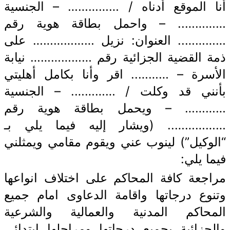
أنا الموقع أدناه / …………… – الجنسية
………….. – واحمل بطاقة هوية رقم
………….. العنوان: نزيل ……………… على
ذمة القضية الجزائية رقم ……………… نيابة
الأسرة – ……….. اقر وأنا بكامل أهليتي
بأنني قد وكلت / …………. – الجنسية
………… – ويحمل بطاقة هوية رقم
…………….. (ويشار إليه فيما يلي بـ
“الوكيل”) لينوب عني ويقوم مقامي ويمثلني
فيما يلي:
مراجعة كافة المحاكم على اختلاف انواعها
وتنوع درجاتها واقامة الدعاوى امام جميع
المحاكم المدنية والعمالية والشرعية
والجزائية بجميع درجاتها ومراحلها ابتدائي