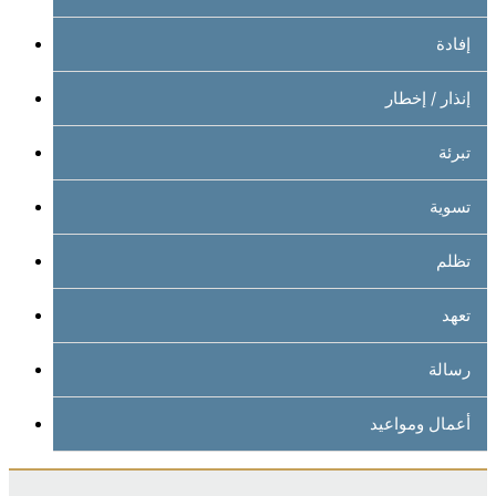
إفادة
إنذار / إخطار
تبرئة
تسوية
تظلم
تعهد
رسالة
أعمال ومواعيد