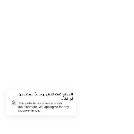
Ajman, 
Timing:Monday to T
for any info contac
الموقع تحت التطوير حالياً، نعتذر عن
أي خلل.
🛠️
The website is currently under
development. We apologize for any
inconvenience.