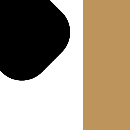
قوانين عامة
وظائف مأمور الضبط
1
إقرار
القضائي
طلبات في التنفيذ
وجوب الادعاء بالحقوق
1
المدنية في الشكوى
تنازل
عقود / اتفاقيات
الإبلاغ عن جرم وقع
1
أثناء العمل
توكيل
الإبلاغ عن وقوع جريمة
1
أخرى
المحاضر
1
إفادة
واجبات مأمور الضبط
إنذار / إخطار
1
القضائي
احتساب
أثر انقضاء الدعوى