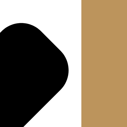
تعدل
العقارات
تقديم الشكوى من أحد
هو 
المجني عليهم عند
الشركات
1
تعددهم
التعاقد
تقديم الشكوى
1
الإفلاس
وقوع جريمة في الجلسة
1
الإعسار
التعدي على هيئة
تنفيذ
1
المحكمة الجزائية
استشكال
أحوال التصدى
1
المواريث
انقطاع مدة انقضاء
الوصايا
1
الدعوى الجزائية
التحكيم
حالات انقضاء الدعوى